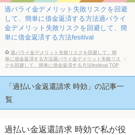
過バライ金デメリット失敗リスクを回避
して、簡単に借金返済する方法過バライ
金デメリット失敗リスクを回避して、簡
単に借金返済する方法fesitival
過バライ金デメリット失敗リスクを回避して、簡
単に借金返済する方法過バライ金デメリット失敗リス
クを回避して、簡単に借金返済する方法fesitival
TOP
「過払い金返還請求 時効」の記事一
覧
過払い金返還請求 時効で私が役