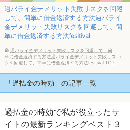
過バライ金デメリット失敗リスクを回避
して、簡単に借金返済する方法過バライ
金デメリット失敗リスクを回避して、簡
単に借金返済する方法fesitival
過バライ金デメリット失敗リスクを回避して、簡
単に借金返済する方法過バライ金デメリット失敗リス
クを回避して、簡単に借金返済する方法fesitival
TOP
「過払金の時効」の記事一覧
過払金の時効で私が役立ったサ
イトの最新ランキングベスト３