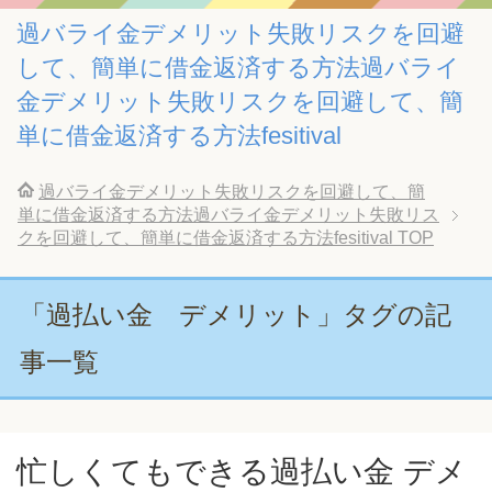
過バライ金デメリット失敗リスクを回避
して、簡単に借金返済する方法過バライ
金デメリット失敗リスクを回避して、簡
単に借金返済する方法fesitival
過バライ金デメリット失敗リスクを回避して、簡
単に借金返済する方法過バライ金デメリット失敗リス
クを回避して、簡単に借金返済する方法fesitival
TOP
「過払い金 デメリット」タグの記
事一覧
忙しくてもできる過払い金 デメ